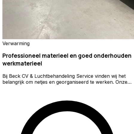
Verwarming
Professioneel materieel en goed onderhouden
werkmaterieel
Bij Beck CV & Luchtbehandeling Service vinden wij het
belangrijk om netjes en georganiseerd te werken. Onze
servicewagens en werkplaats worden daarom goed
onderhouden en we zorgen ervoor dat ons materiaal
altijd klaar staat voor de volgende klus. Elke week
worden de bedrijfswagens gecontroleerd en gereinigd
zodat wij opgeruimd, professioneel en goed voorbereid
bij onze klanten aankomen. Dit lijkt misschien een klein
detail, maar voor ons hoort het bij vakmanschap: net
werk leveren begint met een goede voorbereiding.