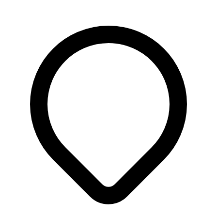
installaties voor woningen en bedrijven. Naast het werk
vinden wij het ook belangrijk om af en toe samen even
afstand te nemen van de dagelijkse drukte. Zo hebben
wij samen deelgenomen aan de Ice Road Rally, een
bijzondere autorally door de winterse landschappen van
Scandinavië. Tijdens deze tocht reden wij duizenden
kilometers door Noorwegen en Zweden, vaak over
besneeuwde en ijzige wegen. Een unieke ervaring
waarin samenwerking, vertrouwen en plezier centraal
stonden. Net zoals in ons werk geloven wij ook hier dat
teamwork het verschil maakt. Beck CV &
Luchtbehandeling Service Vakmanschap, teamwork en
passie voor techniek.